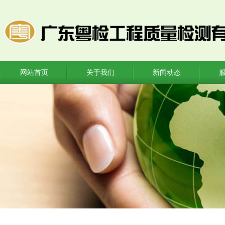
网站首页
关于我们
新闻动态