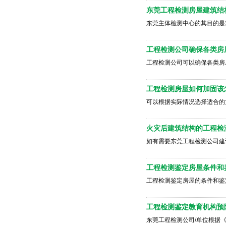
东莞工程检测房屋建筑结
东莞主体检测中心的其目的是
工程检测公司确保各类房
工程检测公司可以确保各类房
工程检测房屋如何加固该
可以根据实际情况选择适合的
火灾后建筑结构的工程检
如有需要东莞工程检测公司建
工程检测鉴定房屋条件和
工程检测鉴定房屋的条件和鉴
工程检测鉴定教育机构预
东莞工程检测公司/单位根据《民