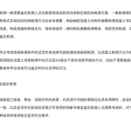
检测一般需要鉴定检测人员先根据现场实际情况来制定相应的检测方案。一般检测项
构形式其相应的结构检测方法也各有侧重，例如钢筋混凝土结构应侧重检测混凝土等
强度、构造措施和裂缝走向、墙体侵蚀等；钢结构应侧重检测整体、局部变形检测、
鉴定检测。
充分考虑现场检测条件的适宜性来选择无损检测或者破损检测。以混凝土检测方法为
前我国在混凝土强度检测中钻芯法是zui接近于真实强度等级的方法，但由于需要破
数值有争议或者司法鉴定时往往采用钻芯法。
安全鉴定检测
场都是已装修、整改、加固完毕的房屋，对其进行详细的查勘往往具有局限性，故该
一致，以及是否存在影响其房屋正常使用的现象等都是鉴定检测人员需要考虑的。对
构体系和使用状态是否符合要求。