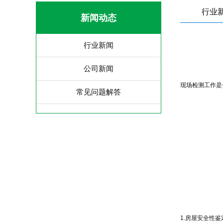
行业
新闻动态
行业新闻
公司新闻
现场检测工作是
常见问题解答
1.房屋安全性鉴