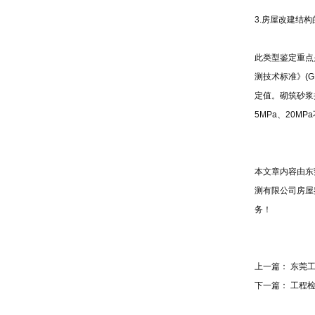
3.房屋改建结
此类型鉴定重点
测技术标准》(
定值。砌筑砂浆抗
5MPa、20
本文章内容由东
测有限公司房屋
务！
上一篇：
东莞
下一篇：
工程