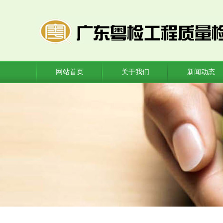
网站首页
关于我们
新闻动态