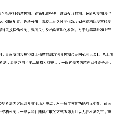
目包括材料强度检测、钢筋配置检测、建筑变形检测、裂缝检测和其他
级、钢筋配置、裂缝分布、混凝土耐久性等情况；砌体结构应侧重检测
焊缝无损探伤检测、截面尺寸及构造查勘的检测。对于地基基础和上部
例，目前我国常用混凝土强度检测方法其检测误差的范围见表1。从上表
损检测，影响范围和施工量都相对较大，一般优先考虑超声回弹综合法，
类型检测内容应以复核图纸为重点，对于房屋整体功能有无变化、截面
于结构检测，一般以构件随机抽取的方式考虑并且以无损检测为主，重