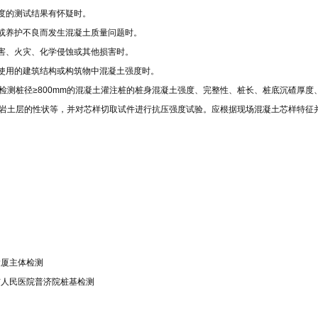
强度的测试结果有怀疑时。
工或养护不良而发生混凝土质量问题时。
冻害、火灾、化学侵蚀或其他损害时。
年使用的建筑结构或构筑物中混凝土强度时。
检测桩径≥800mm的混凝土灌注桩的桩身混凝土强度、完整性、桩长、桩底沉碴厚
岩土层的性状等，并对芯样切取试件进行抗压强度试验。应根据现场混凝土芯样特征
大厦主体检测
市人民医院普济院桩基检测