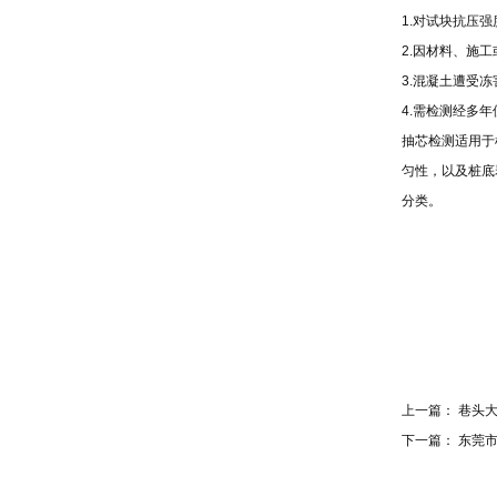
1.对试块抗压
2.因材料、施
3.混凝土遭受
4.需检测经多
抽芯检测适用于
匀性，以及桩底
分类。
上一篇：
巷头
下一篇：
东莞