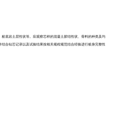
度、桩底岩土层性状等。应观察芯样的混凝土胶结性状、骨料的种类及均
并结合钻芯记录以及试验结果按相关规程规范结合经验进行桩身完整性