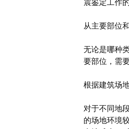
震鉴定工作
从主要部位
无论是哪种
要部位，需
根据建筑场
对于不同地
的场地环境