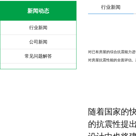
行业新闻
新闻动态
行业新闻
公司新闻
对已有房屋的综合抗震能力进
常见问题解答
对房屋抗震性能的全面评估。
随着国家的
的抗震性提