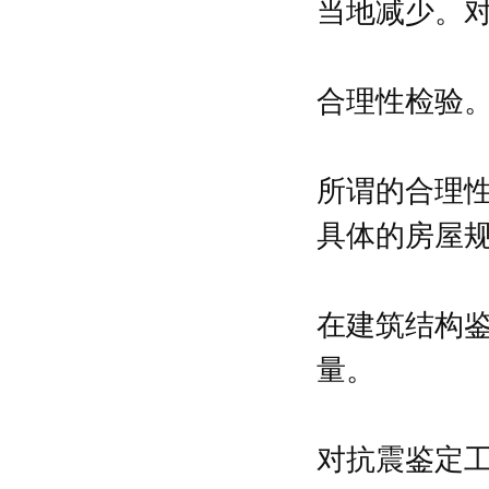
当地减少。
合理性检验
所谓的合理
具体的房屋
在建筑结构
量。
对抗震鉴定