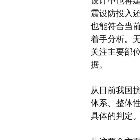
设计中也将
震设防投入
也能符合当
着手分析。
关注主要部
据。
从目前我国
体系、整体
具体的判定