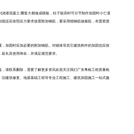
利浇灌混凝土:圈套大都做成模板，柱子较高时可分节制作加固时小亡谨
加固还应按照应力要求放置附加钢筋，要采用细钢筋做箍筋，布置密度
露，加固时应加必要的附加钢筋。对砌体等其它建筑构件的加固也应按
，延长其使用寿命，并满足规范要求。
益，请联系删除，需要了解更多资讯欢迎关注我们广东粤检工程质量检
、旧建筑修复、地基基础工程等专业工程施工、建筑加固施工一站式服