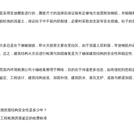
是采用安放圈套进行的，圈套尺寸的选择应保证能有足够地方放置附加钢筋，并能顺
损松弛的混凝土，保证柱子中不留内部裂缝，必要时采取加支架等安全措施。柱子的
大多总是在下侧被烧损，即火灾损害主要在受拉区。由于混凝土层剥落，常使钢筋外
。总之，建筑结构火灾后进行检测与加固修复是为了确保建筑结构的安全性和稳定性
莞
室内环境检测
公司小编收集整理于网络，目的在于传递更多信息，如有侵犯到您权
鉴定、工程设计、建筑结构改造、加固补强、建筑防水、基坑支护、道路与桥梁加固
检测房屋结构安全性是多少年？
房工程检测房屋鉴定的收费标准