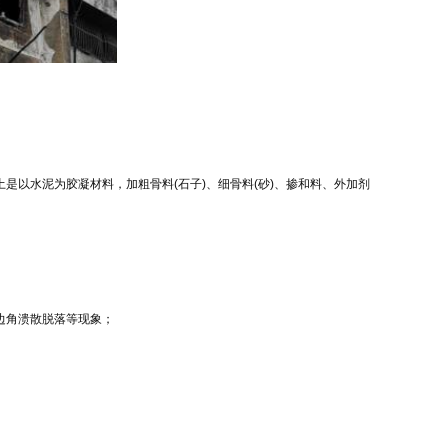
以水泥为胶凝材料，加粗骨料(石子)、细骨料(砂)、掺和料、外加剂
边角溃散脱落等现象；