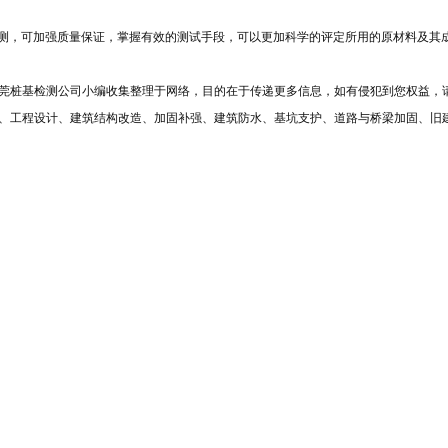
检测，可加强质量保证，掌握有效的测试手段，可以更加科学的评定所用的原材料及其
莞
桩基检测
公司小编收集整理于网络，目的在于传递更多信息，如有侵犯到您权益，
、工程设计、建筑结构改造、加固补强、建筑防水、基坑支护、道路与桥梁加固、旧
不同如何进行水泥混凝土搅拌桩工程检测
了解关于东莞地基基础工程检测
程质量检测有限公司 联 系 人：关庆焕 手机：13602322203 400热线
182608 地址：广东省东莞市东城区下桥工业园路5号广达大厦