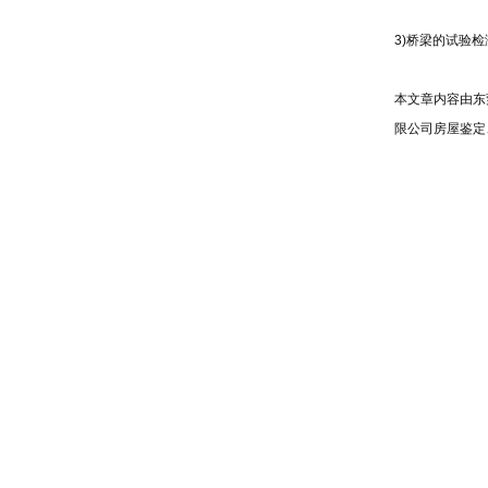
3)桥梁的试验
本文章内容由东
限公司房屋鉴定
上一篇：
地基
下一篇：
你需
本网站属于：广东粤检工
电话：0769-89