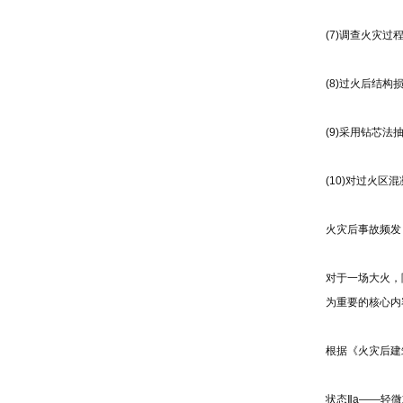
(7)调查火灾
(8)过火后结
(9)采用钻芯
(10)对过火
火灾后事故频发
对于一场大火，
为重要的核心内
根据《火灾后建
状态Ⅱa——轻