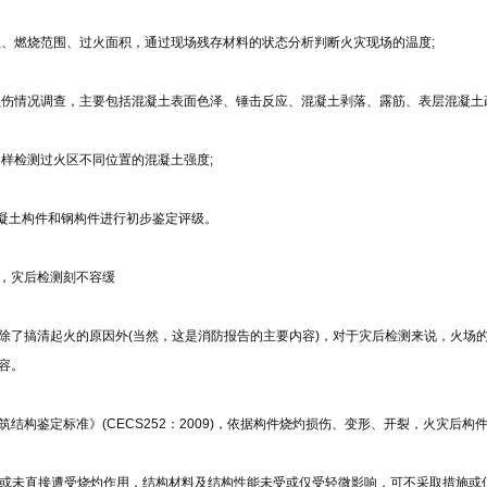
过程、燃烧范围、过火面积，通过现场残存材料的状态分析判断火灾现场的温度;
构损伤情况调查，主要包括混凝土表面色泽、锤击反应、混凝土剥落、露筋、表层混凝土
法抽样检测过火区不同位置的混凝土强度;
区混凝土构件和钢构件进行初步鉴定评级。
，灾后检测刻不容缓
除了搞清起火的原因外(当然，这是消防报告的主要内容)，对于灾后检测来说，火场
容。
筑结构鉴定标准》(CECS252：2009)，依据构件烧灼损伤、变形、开裂，火灾后构
微或未直接遭受烧灼作用，结构材料及结构性能未受或仅受轻微影响，可不采取措施或