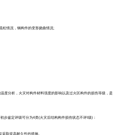
疏松情况，钢构件的变形挠曲情况;
的温度分析，火灾对构件材料强度的影响以及过火区构件的损伤等级，是
件初步鉴定评级可分为4类(火灾后结构构件损伤状态不评Ⅰ级)：
仅采取提高耐久性的措施。