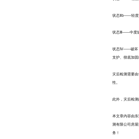
状态Ⅱb——轻
状态Ⅲ——中度
状态Ⅳ——破坏
支护、彻底加固
灾后检测需要由
性。
此外，灾后检测
本文章内容由东
测有限公司房屋
务！