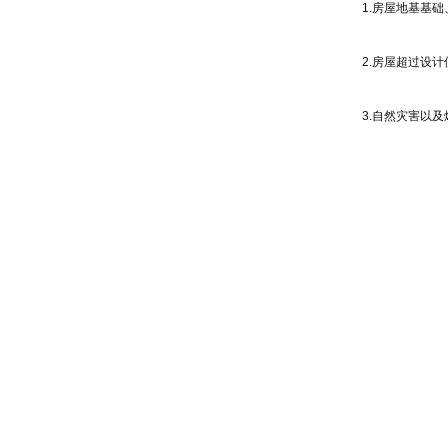
1.房屋地基基
2.房屋超过设
3.自然灾害以
4.需要拆改房
5.其他可能危
（二）为什么房
答：房屋出现地
结构和墙体开裂
（三）为什么房